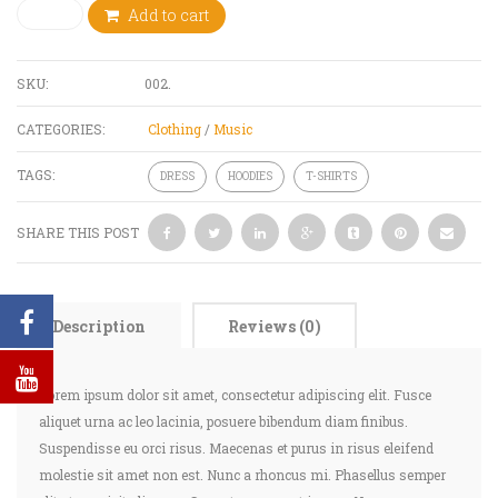
Quantity
Add to cart
SKU:
002
.
CATEGORIES:
Clothing
/
Music
TAGS:
DRESS
HOODIES
T-SHIRTS
SHARE THIS POST
Description
Reviews (0)
Lorem ipsum dolor sit amet, consectetur adipiscing elit. Fusce
aliquet urna ac leo lacinia, posuere bibendum diam finibus.
Suspendisse eu orci risus. Maecenas et purus in risus eleifend
molestie sit amet non est. Nunc a rhoncus mi. Phasellus semper