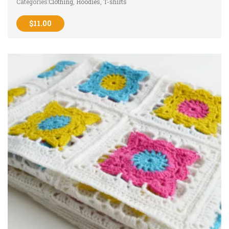
Categories:
Clothing
,
Hoodies
,
T-shirts
$
11.00