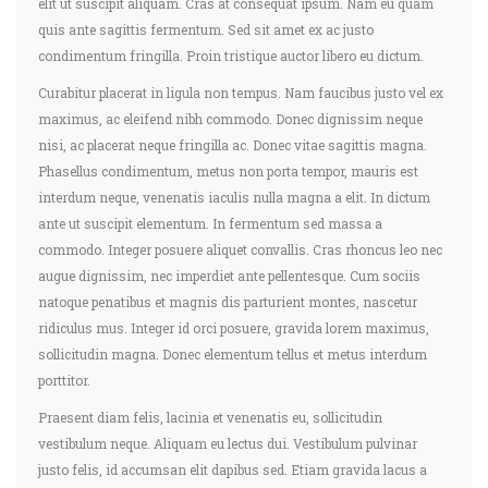
elit ut suscipit aliquam. Cras at consequat ipsum. Nam eu quam
quis ante sagittis fermentum. Sed sit amet ex ac justo
condimentum fringilla. Proin tristique auctor libero eu dictum.
Curabitur placerat in ligula non tempus. Nam faucibus justo vel ex
maximus, ac eleifend nibh commodo. Donec dignissim neque
nisi, ac placerat neque fringilla ac. Donec vitae sagittis magna.
Phasellus condimentum, metus non porta tempor, mauris est
interdum neque, venenatis iaculis nulla magna a elit. In dictum
ante ut suscipit elementum. In fermentum sed massa a
commodo. Integer posuere aliquet convallis. Cras rhoncus leo nec
augue dignissim, nec imperdiet ante pellentesque. Cum sociis
natoque penatibus et magnis dis parturient montes, nascetur
ridiculus mus. Integer id orci posuere, gravida lorem maximus,
sollicitudin magna. Donec elementum tellus et metus interdum
porttitor.
Praesent diam felis, lacinia et venenatis eu, sollicitudin
vestibulum neque. Aliquam eu lectus dui. Vestibulum pulvinar
justo felis, id accumsan elit dapibus sed. Etiam gravida lacus a